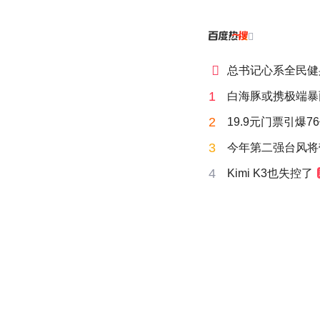


总书记心系全民健
1
白海豚或携极端暴
2
19.9元门票引爆7
3
今年第二强台风将
4
Kimi K3也失控了