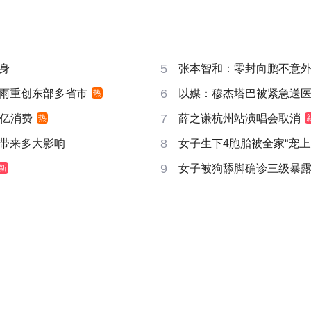
5
身
张本智和：零封向鹏不意
6
雨重创东部多省市
以媒：穆杰塔巴被紧急送
热
7
6亿消费
薛之谦杭州站演唱会取消
热
8
带来多大影响
女子生下4胞胎被全家“宠上
9
女子被狗舔脚确诊三级暴露
新