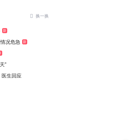

换一换
外
新
医情况危急
新
新
天”
 医生回应