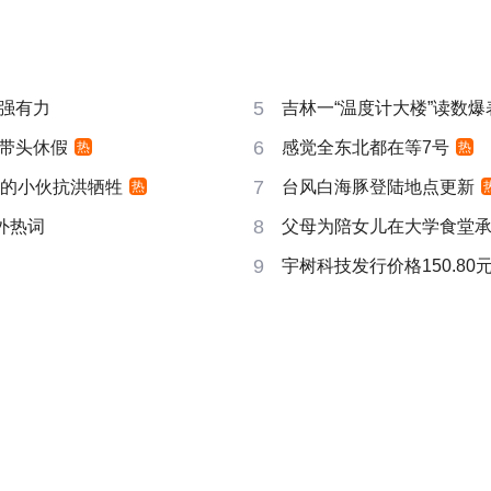
5
强有力
吉林一“温度计大楼”读数爆
6
带头休假
感觉全东北都在等7号
热
热
7
视的小伙抗洪牺牲
台风白海豚登陆地点更新
热
8
成海外热词
父母为陪女儿在大学食堂承
9
宇树科技发行价格150.80元