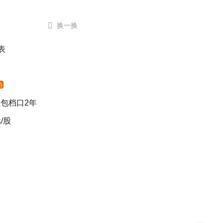

换一换
表
热
包档口2年
/股