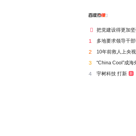


把党建设得更加坚
1
多地要求领导干部
2
10年前救人上央
3
“China Cool”
4
宇树科技 打新
新