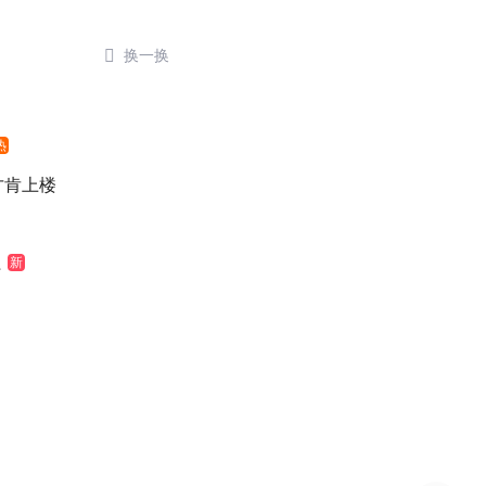

换一换
热
元才肯上楼
江
新