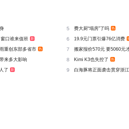
5
身
费大厨“塌房”了吗
热
6
 窗口谁来值班
19.9元门票引爆76亿消费
新
7
雨重创东部多省市
搬家报价570元 要5060
热
8
带来多大影响
Kimi K3也失控了
热
9
真人了
白海豚将正面袭击贯穿浙
新