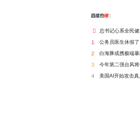


总书记心系全民健
1
公务员医生休假了
2
白海豚或携极端暴
3
今年第二强台风将
4
美国AI开始攻击