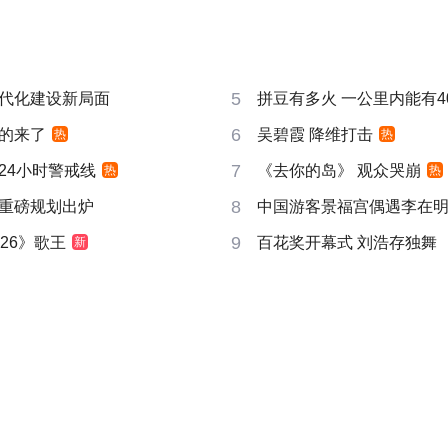
5
代化建设新局面
拼豆有多火 一公里内能有4
6
的来了
吴碧霞 降维打击
热
热
7
24小时警戒线
《去你的岛》 观众哭崩
热
热
8
重磅规划出炉
中国游客景福宫偶遇李在
9
26》歌王
百花奖开幕式 刘浩存独舞
新