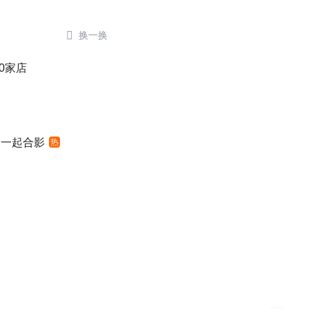

换一换
0家店
明一起合影
热